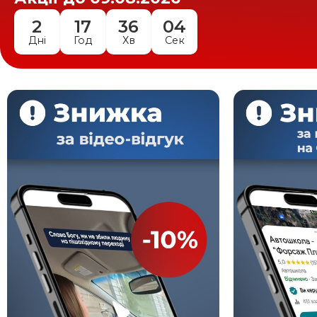
2
17
36
02
Дні
Год
Хв
Сек