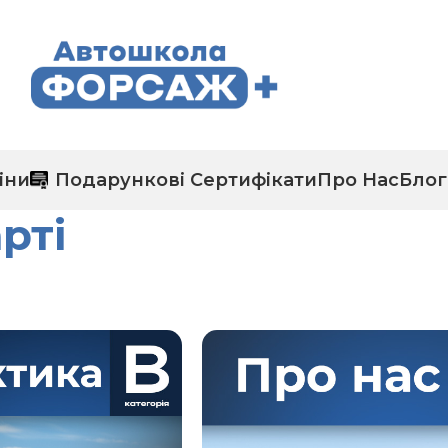
іни
Подарункові Сертифікати
Про Нас
Блог
рті