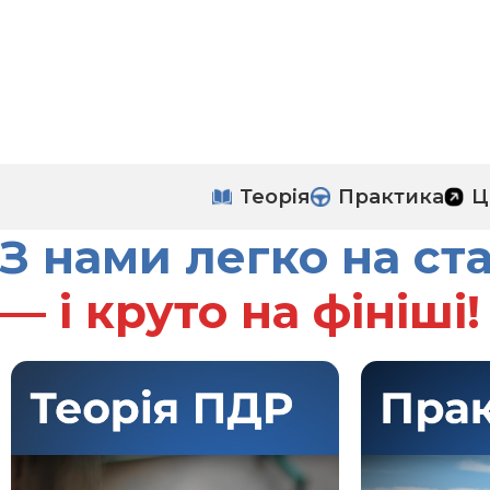
Теорія
Практика
Ц
З нами легко на ста
— і круто на фініші!