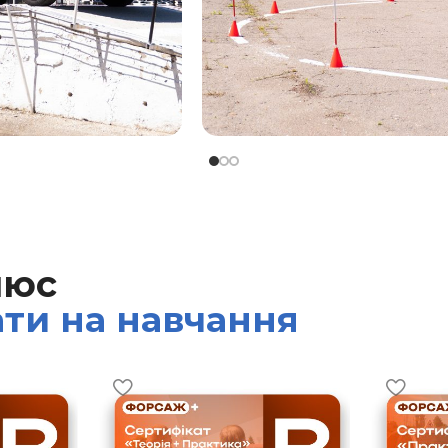
люс
ати на навчання