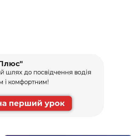
Плюс"
ій шлях до посвідчення водія
м і комфортним!
на перший урок